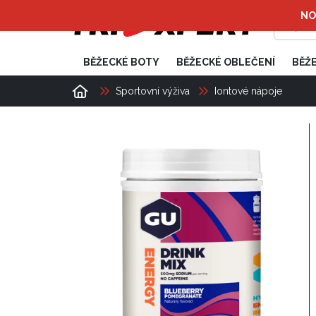
NOV
BĚŽECKÉ BOTY
BĚŽECKÉ OBLEČENÍ
BĚŽ
Sportovní výživa
Iontové nápoje