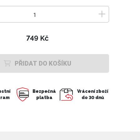
749 Kč
PŘIDAT DO KOŠÍKU
ostní
Bezpečná
Vrácení zboží
gram
platba
do 30 dnů