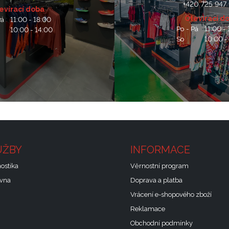
+420 725 947
evírací doba
Otevírací d
Pá
11:00 - 18:00
Po - Pá
11:00 -
10:00 - 14:00
So
10:00 -
UŽBY
INFORMACE
ostika
Věrnostní program
ovna
Doprava a platba
Vrácení e-shopového zboží
Reklamace
Obchodní podmínky