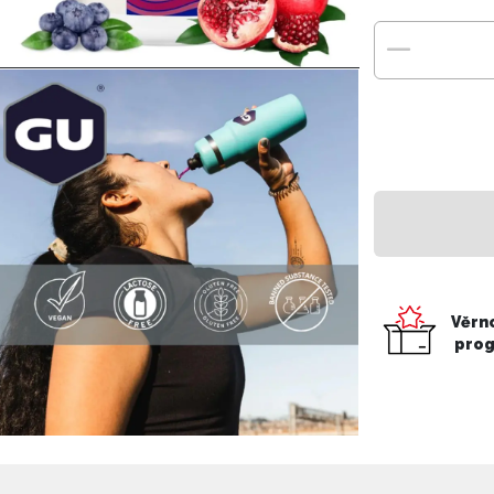
Věrn
pro