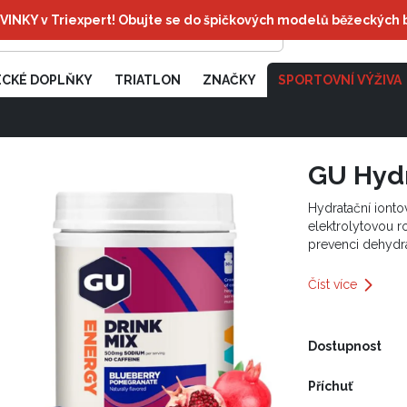
INKY v Triexpert! Obujte se do špičkových modelů běžeckých 
Česká republika
ECKÉ DOPLŇKY
TRIATLON
ZNAČKY
SPORTOVNÍ VÝŽIVA
GU Hydr
Hydratační ionto
elektrolytovou r
prevenci dehydra
Číst více
Dostupnost
Příchuť