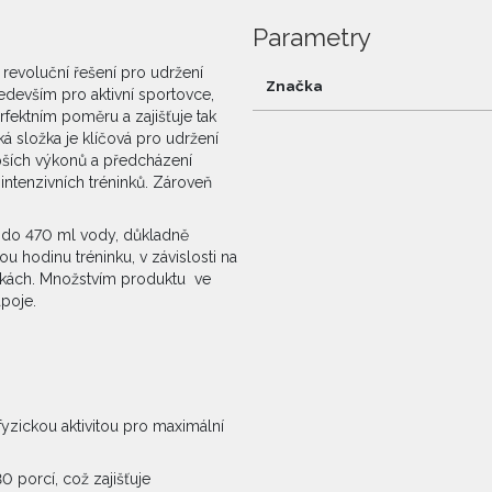
Parametry
revoluční řešení pro udržení
Značka
edevším pro aktivní sportovce,
rfektním poměru a zajišťuje tak
ká složka je klíčová pro udržení
pších výkonů a předcházení
ntenzivních tréninků. Zároveň
u do 470 ml vody, důkladně
 hodinu tréninku, v závislosti na
ínkách. Množstvím produktu ve
ápoje.
yzickou aktivitou pro maximální
0 porcí, což zajišťuje