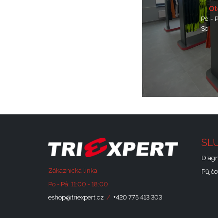
Ot
Po - 
So
SL
Diagn
Zákaznická linka
Půjč
Po - Pá: 11:00 - 18:00
eshop@triexpert.cz
/
+420 775 413 303