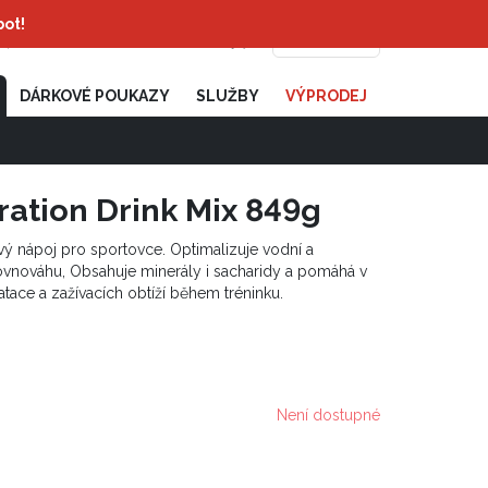
bot!
Přihlásit
/
Registrovat
PRODEJNY
DÁRKOVÉ POUKAZY
SLUŽBY
VÝPRODEJ
ation Drink Mix 849g
vý nápoj pro sportovce. Optimalizuje vodní a
ovnováhu, Obsahuje minerály i sacharidy a pomáhá v
tace a zažívacích obtíží během tréninku.
Není dostupné