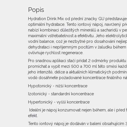
Popis
Hydration Drink Mix od přední značky GU představuje 
optimální hydratace. Tento iontový nápoj, navržený př
nabízí kombinaci důležitých minerálů a sacharidů v pe
maximální vstřebatelnost a efektivitu. Jeho elektrolytic
vodní balance, což je nezbytné pro dosahování nejle
dehydrataci i nepříjemným pocitům v žaludku během i
ovlivňuje rychlost regenerace.
Pro snadnou aplikaci stačí přidat 2 odměrky produkt
promíchat a vypít mezi 500 a 700 ml této směsi každou
jeho intenzitě, délce a aktuálních klimatických podm
vodě dosáhnete požadované koncentrace finálního n
Hypotonický - nižší koncentrace
Izotonický - standardní koncentrace
Hypertonický - vyšší koncentrace
Ideální je nápoj konzumovat nejen během, ale i před f
efekt.
Tento iontový nápoj je dodáván v balení obsahujícím 3