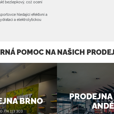
ukt bezlepkový, což ocení
portovce hledající efektivní a
ydrataci a elektrolytickou
RNÁ POMOC NA NAŠICH PRODE
PRODEJNA
EJNA BRNO
ANDĚ
0 774 113 303