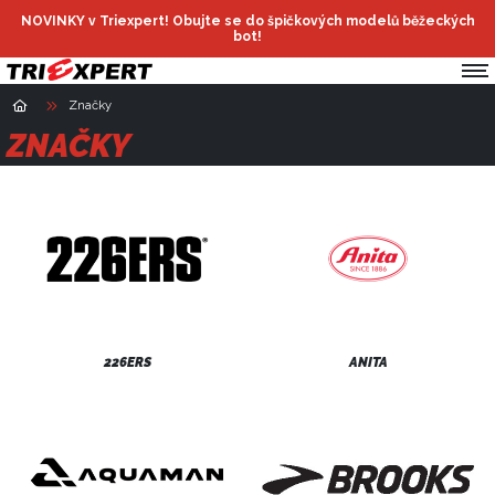
NOVINKY v Triexpert! Obujte se do špičkových modelů běžeckých
bot!
Značky
ZNAČKY
226ERS
ANITA