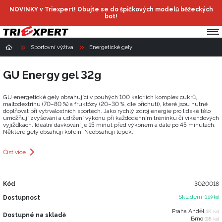
NOVINKY v Triexpert! Obujte se do špičkových modelů běžeckých
bot!
Sportovní výživa
Energetické gely
GU Energy gel 32g
GU energetické gely obsahující v pouhých 100 kaloriích komplex cukrů,
maltodextrinu (70–80 %) a fruktózy (20–30 %, dle příchuti), které jsou nutné
doplňovat při vytrvalostních sportech. Jako rychlý zdroj energie pro lidské tělo
umožňují zvyšování a udržení výkonu při každodenním tréninku či víkendových
vyjížďkách. Ideální dávkování je 15 minut před výkonem a dále po 45 minutách.
Některé gely obsahují kofein. Neobsahují lepek.
Číst více
Kód
3020018
Skladem
Dostupnost
(189 ks)
Praha Anděl
(91 ks)
Dostupné na skladě
Brno
(98 ks)