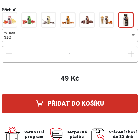
Příchuť
Velikost
32G
49 Kč
PŘIDAT DO KOŠÍKU
Věrnostní
Bezpečná
Vrácení zboží
program
platba
do 30 dnů