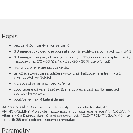
Popis
bez umělých barviv a konzervantů
GU energetický gel, to je optimální poměr rychlých a pomalých cukrů 4:1
GU energetické gely obsahující v pouhých 100 kaloriích komplex cukrů,
maltodextrinu (70 - 80 %) a fruktózy (20 - 30 %, dle příchuti)
rychlý zdroj energie pro lidské tělo
umožňují zvyšování a udržení výkonu při každodenním tréninku či
víkendových vyjížďkách
k dispozici varianta s, i bez kofeinu
doporučené užívání: 1 sáček 15 minut před a další po 45 minutách
sportovního výkonu
používejte max. 4 balení denně
KARBOHYDRÁTY: Optimální poměr rychlých a pomalých cukrů 4:1
AMINOKYSELINY: Pro zvýšení pozornosti a rychlosti regenerace ANTIOXIDANTY:
Vitaminy C a E předcházejí únavě svalových tkání ELEKTROLYTY: Sodík (45 mg)
a draslík (55 mg) podporují správnou hydrataci
Parametry